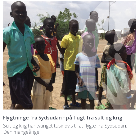
Flygtninge fra Sydsudan - på flugt fra sult og krig
Sult og krig har tvunget tusindvis til at flygte fra Sydsudan.
Den mangeårige ...