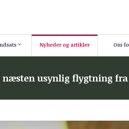
ndsats
Nyheder og artikler
Om f
n næsten usynlig flygtning fr