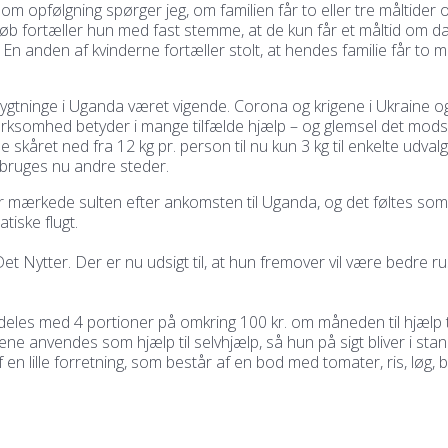
. Som opfølgning spørger jeg, om familien får to eller tre måltider
 tilløb fortæller hun med fast stemme, at de kun får et måltid om 
En anden af kvinderne fortæller stolt, at hendes familie får to 
lygtninge i Uganda været vigende. Corona og krigene i Ukraine 
rksomhed betyder i mange tilfælde hjælp – og glemsel det modsa
skåret ned fra 12 kg pr. person til nu kun 3 kg til enkelte udvalg
ruges nu andre steder.
vor mærkede sulten efter ankomsten til Uganda, og det føltes so
iske flugt.
t Nytter. Der er nu udsigt til, at hun fremover vil være bedre rust
deles med 4 portioner på omkring 100 kr. om måneden til hjælp 
ene anvendes som hjælp til selvhjælp, så hun på sigt bliver i stand
af en lille forretning, som består af en bod med tomater, ris, løg, 