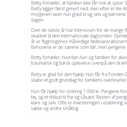
Betty fortæller, at familien ikke får nok at spise
Betty kigger først genert ned, men efter et lille
morgenen laver hun grød til sig selv og børnene. 
dagen.
Over de sidste år har interessen for de mange f
skubbet til den internationale dagsorden. Opmæ
år er flygtningenes månedlige fødevarerationerne 
Behovene er de samme som før, men pengene b
Betty fortæller, hvordan hun og familien for al
traumatisk og barsk oplevelse ovenpå den dramat
Betty er glad for den hjælp, hun får fra Fonden De
skabe et godt grundlag for familiens overlevelse.
Hun får hjælp for omkring 1.000 kr. Pengene for
tøj, og et tilskud til frø og såsæd. Resten af peng
klare sig selv. Ofte er investeringen i etablering 
sæbe og andre småting.