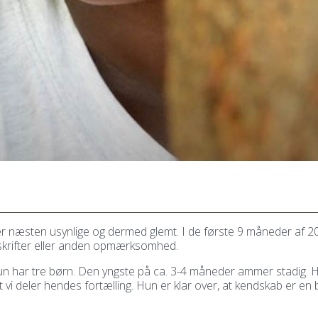
a er næsten usynlige og dermed glemt. I de første 9 måneder af
erskrifter eller anden opmærksomhed.
Hun har tre børn. Den yngste på ca. 3-4 måneder ammer stadig. 
t vi deler hendes fortælling. Hun er klar over, at kendskab er en 