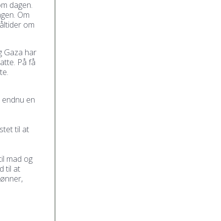
 om dagen.
dagen. Om
måltider om
og Gaza har
tte. På få
te.
m endnu en
et til at
til mad og
 til at
bønner,